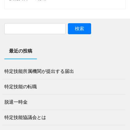
サンエスの特徴
受入方法・受入条件
受入可能な業種
最近の投稿
News
特定技能所属機関が提出する届出
特定技能の転職
ブログ
脱退一時金
特定技能協議会とは