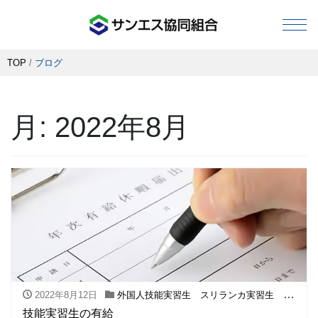
TOP
/
ブログ
組合概要
月:
2022年8月
組合事業紹介
代表理事 あいさつ
入会のご案内
外国人技能実習生事業
2022年8月12日
外国人技能実習生 スリランカ実習生 フィリピン実習生
技能実習生制度
技能実習生の有給