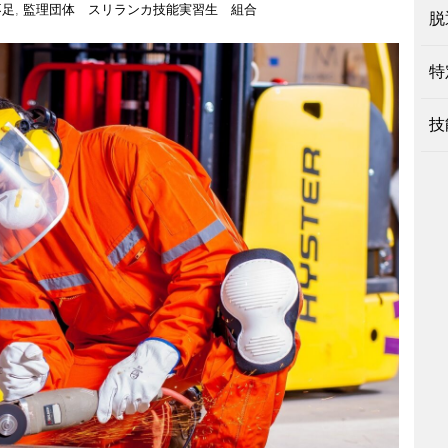
不足
,
監理団体 スリランカ技能実習生 組合
脱
特
技