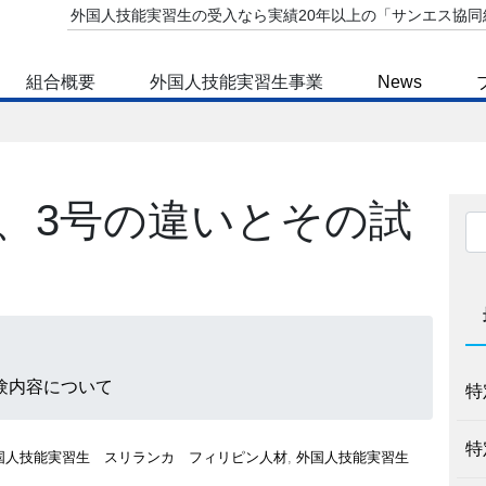
外国人技能実習生の受入なら実績20年以上の「サンエス協同
組合概要
外国人技能実習生事業
News
組合概要
技能実習生制度
組合事業紹介
サンエスの特徴
号、3号の違いとその試
代表理事 あいさつ
受入方法・受入条件
入会のご案内
受入可能な業種
験内容について
特
特
国人技能実習生 スリランカ フィリピン人材
,
外国人技能実習生