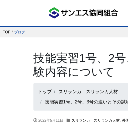
組合概要
TOP
/
ブログ
組合事業紹介
技能実習1号、2
代表理事 あいさつ
験内容について
入会のご案内
トップ
スリランカ スリランカ人材
技能実習1号、2号、3号の違いとその試
外国人技能実習生事業
2022年5月11日
スリランカ スリランカ人材
,
外
技能実習生制度