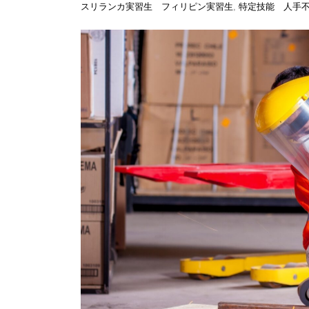
スリランカ実習生 フィリピン実習生
,
特定技能 人手
サンエスの特徴
受入方法・受入条件
受入可能な業種
News
ブログ