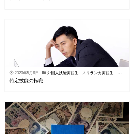
サンエスの特徴
受入方法・受入条件
受入可能な業種
News
2023年5月8日
外国人技能実習生 スリランカ実習生 フィリピン実習生
特定技能の転職
ブログ