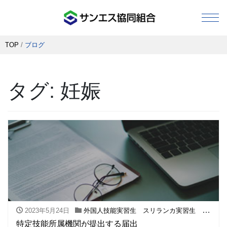
TOP
/
ブログ
組合概要
タグ:
妊娠
組合事業紹介
代表理事 あいさつ
入会のご案内
外国人技能実習生事業
2023年5月24日
外国人技能実習生 スリランカ実習生 フィリピン実習生
技能実習生制度
特定技能所属機関が提出する届出